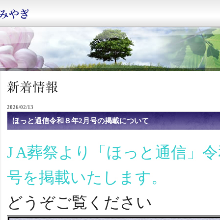
2026/02/13
ほっと通信令和８年2月号の掲載について
J A葬祭より「ほっと通信」令
号を掲載いた
します。
どうぞご覧ください