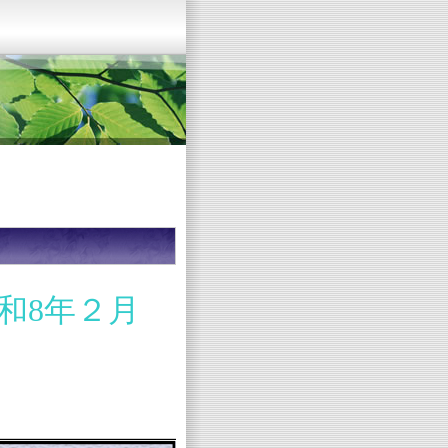
和8年２
月